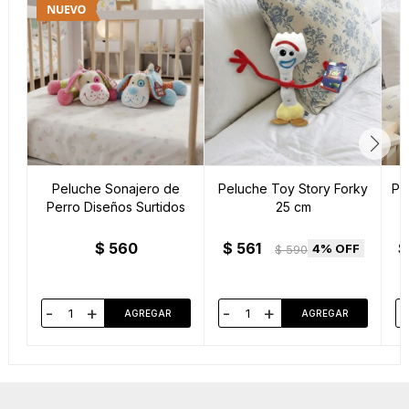
Peluche Sonajero de
Peluche Toy Story Forky
Pe
Perro Diseños Surtidos
25 cm
$
560
$
561
$
4
$
590
-
+
-
+
-