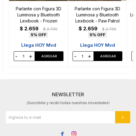
Parlante con Figura 3D
Parlante con Figura 3D
P
Luminosa y Bluetooth
Luminosa y Bluetooth
Lu
Lexibook - Frozen
Lexibook - Paw Patrol
$
2.659
$
2.659
$
2.799
$
2.799
5
5
Llega HOY Mvd
Llega HOY Mvd
-
+
-
+
-
NEWSLETTER
¡Suscribite y recibí todas nuestras novedades!

