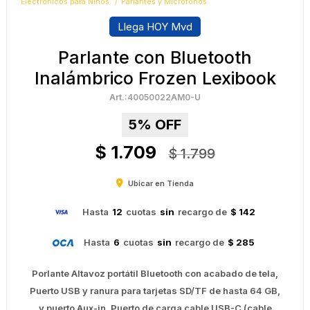
Electrónicos para Niños
Parlantes y Micrófonos
Llega HOY Mvd
Parlante con Bluetooth
Inalámbrico Frozen Lexibook
40050022AM0-U
5
$
1.709
$
1.799
Ubicar en Tienda
Hasta
12
cuotas
sin
recargo de
$ 142
Hasta
6
cuotas
sin
recargo de
$ 285
Porlante Altavoz portátil Bluetooth con acabado de tela,
Puerto USB y ranura para tarjetas SD/TF de hasta 64 GB,
y puerto Aux-in, Puerto de carga cable USB-C (cable