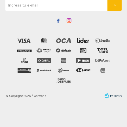


© Copyright 2026 / Cartoons