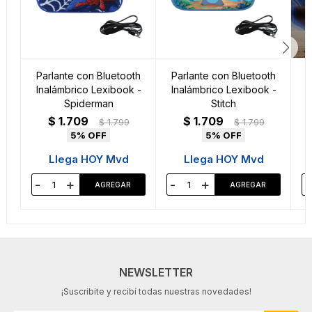
Parlante con Bluetooth
Parlante con Bluetooth
P
Inalámbrico Lexibook -
Inalámbrico Lexibook -
Spiderman
Stitch
$
1.709
$
1.709
$
1.799
$
1.799
5
5
Llega HOY Mvd
Llega HOY Mvd
-
+
-
+
-
NEWSLETTER
¡Suscribite y recibí todas nuestras novedades!