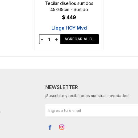
Tecilar diseños surtidos
45x65cm - Surtido
$
449
Llega HOY Mvd
-
+
NEWSLETTER
¡Suscribite y recibí todas nuestras novedades!
s

