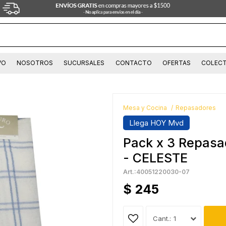
VO
NOSOTROS
SUCURSALES
CONTACTO
OFERTAS
COLECT
Mesa y Cocina
Repasadores
Llega HOY Mvd
Pack x 3 Repasa
- CELESTE
40051220030-07
$
245
1