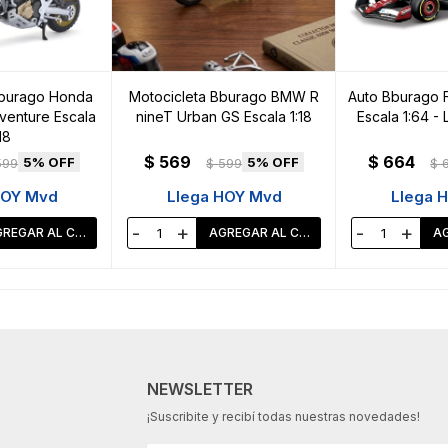
Bburago Honda
Motocicleta Bburago BMW R
Auto Bburago Fo
venture Escala
nineT Urban GS Escala 1:18
Escala 1:64 - 
18
$
569
$
664
5
5
599
$
599
$
HOY Mvd
Llega HOY Mvd
Llega 
-
+
-
+
NEWSLETTER
¡Suscribite y recibí todas nuestras novedades!