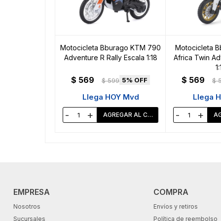
Motocicleta Bburago KTM 790
Motocicleta 
Adventure R Rally Escala 1:18
Africa Twin Ad
1:
$
569
$
569
5
$
599
$
Llega HOY Mvd
Llega 
-
+
-
+
EMPRESA
COMPRA
Nosotros
Envíos y retiros
Sucursales
Política de reembolso