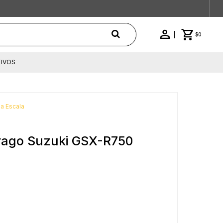
$
0
IVOS
 a Escala
rago Suzuki GSX-R750