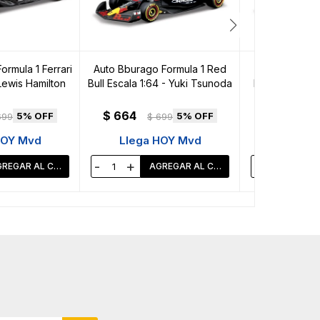
rmula 1 Ferrari
Auto Bburago Formula 1 Red
Auto Bburag
Lewis Hamilton
Bull Escala 1:64 - Yuki Tsunoda
McLaren Escal
Pia
$
664
$
664
5
5
699
$
699
$
HOY Mvd
Llega HOY Mvd
Llega 
-
+
-
+