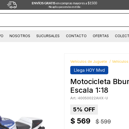
VO
NOSOTROS
SUCURSALES
CONTACTO
OFERTAS
COLECT
Vehículos de Juguete
Vehículos
Llega HOY Mvd
Motocicleta Bbu
Escala 1:18
40050022AHX-U
5
$
569
$
599