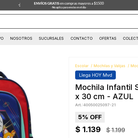
VO
NOSOTROS
SUCURSALES
CONTACTO
OFERTAS
COLECT
Escolar
Mochilas y Valijas
Moc
Llega HOY Mvd
Mochila Infantil
x 30 cm - AZUL
40050025097-21
5
$
1.139
$
1.199