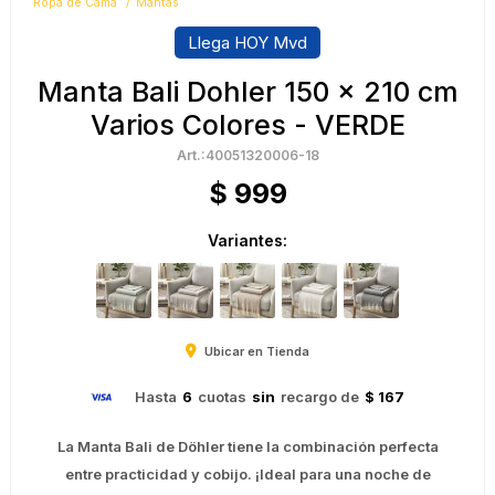
Ropa de Cama
Mantas
Llega HOY Mvd
Manta Bali Dohler 150 x 210 cm
Varios Colores - VERDE
40051320006-18
$
999
Variantes:
Ubicar en Tienda
Hasta
6
cuotas
sin
recargo de
$ 167
La Manta Bali de Döhler tiene la combinación perfecta
entre practicidad y cobijo. ¡Ideal para una noche de