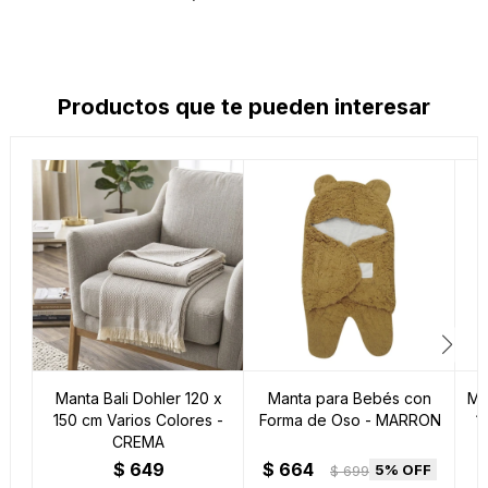
Productos que te pueden interesar
Manta Bali Dohler 120 x
Manta para Bebés con
Ma
150 cm Varios Colores -
Forma de Oso - MARRON
1
CREMA
$
649
$
664
5
$
699