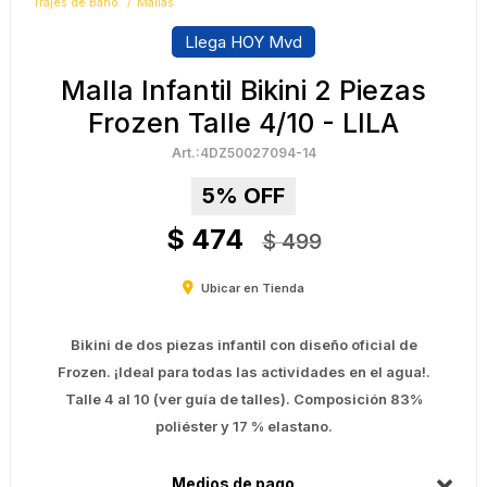
Trajes de Baño
Mallas
Llega HOY Mvd
Malla Infantil Bikini 2 Piezas
Frozen Talle 4/10 - LILA
4DZ50027094-14
5
$
474
$
499
Ubicar en Tienda
Bikini de dos piezas infantil con diseño oficial de
Frozen. ¡Ideal para todas las actividades en el agua!.
Talle 4 al 10 (ver guía de talles). Composición 83%
poliéster y 17 % elastano.
Medios de pago