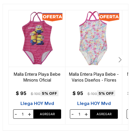
Malla Entera Playa Bebe
Malla Entera Playa Bebe -
M
Minions Oficial
Varios Diseños - Flores
$
95
$
95
$
5
5
$
100
$
100
Llega HOY Mvd
Llega HOY Mvd
-
+
-
+
-