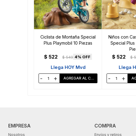
Ciclista de Montaña Special
Niños con Cas
Plus Playmobil 10 Piezas
Special Plus
Pie
$
522
$
522
4
$
549
$
Llega HOY Mvd
Llega 
-
+
-
+
EMPRESA
COMPRA
Nosotros
Envíos y retiros