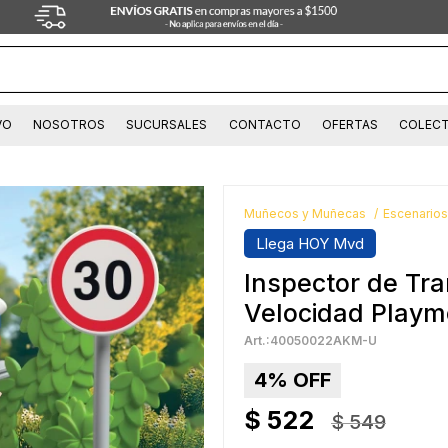
VO
NOSOTROS
SUCURSALES
CONTACTO
OFERTAS
COLECT
Muñecos y Muñecas
Escenarios
Llega HOY Mvd
Inspector de Tra
Velocidad Playmo
40050022AKM-U
4
$
522
$
549