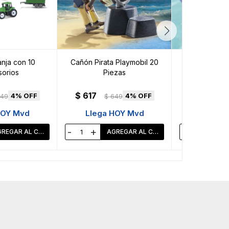
nja con 10
Cañón Pirata Playmobil 20
Viaje a la Pl
orios
Piezas
Playmobil 
$
617
$
759
4
4
49
$
649
$
HOY Mvd
Llega HOY Mvd
Llega 
-
+
-
+