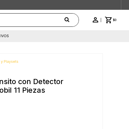
$
0
IVOS
 y Playsets
nsito con Detector
bil 11 Piezas