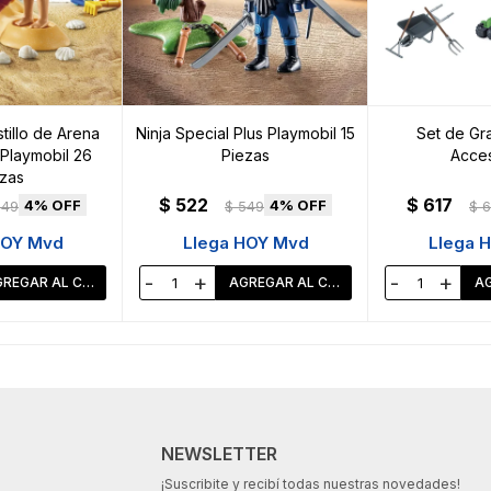
tillo de Arena
Ninja Special Plus Playmobil 15
Set de Gra
 Playmobil 26
Piezas
Acces
zas
$
522
$
617
4
4
549
$
549
$
6
HOY Mvd
Llega HOY Mvd
Llega 
-
+
-
+
NEWSLETTER
¡Suscribite y recibí todas nuestras novedades!