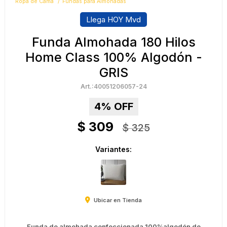
Ropa de Cama
Fundas para Almohadas
Llega HOY Mvd
Funda Almohada 180 Hilos
Home Class 100% Algodón -
GRIS
40051206057-24
4
$
309
$
325
Variantes:
Ubicar en Tienda
Funda de almohada confeccionada 100%algodón de