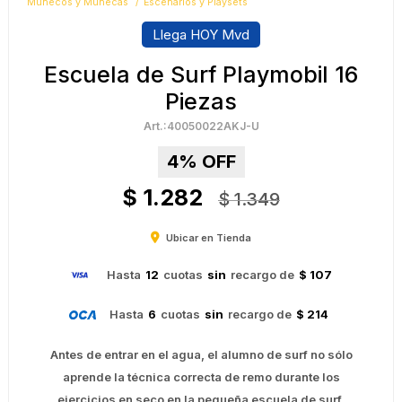
Muñecos y Muñecas
Escenarios y Playsets
Llega HOY Mvd
Escuela de Surf Playmobil 16
Piezas
40050022AKJ-U
4
$
1.282
$
1.349
Ubicar en Tienda
Hasta
12
cuotas
sin
recargo de
$ 107
Hasta
6
cuotas
sin
recargo de
$ 214
Antes de entrar en el agua, el alumno de surf no sólo
aprende la técnica correcta de remo durante los
ejercicios en seco en la pequeña escuela de surf.