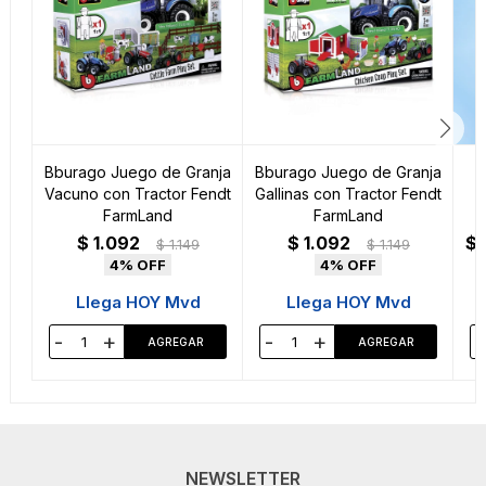
Bburago Juego de Granja
Bburago Juego de Granja
Vacuno con Tractor Fendt
Gallinas con Tractor Fendt
FarmLand
FarmLand
$
1.092
$
1.092
$
$
1.149
$
1.149
4
4
Llega HOY Mvd
Llega HOY Mvd
-
+
-
+
-
NEWSLETTER