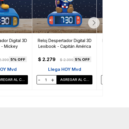
dor Digital 3D
Reloj Despertador Digital 3D
Reloj Desperta
 - Mickey
Lexibook - Capitán América
Lexibook - Pa
$
2.279
$
2.279
5
5
2.399
$
2.399
$
HOY Mvd
Llega HOY Mvd
Llega 
-
+
-
+