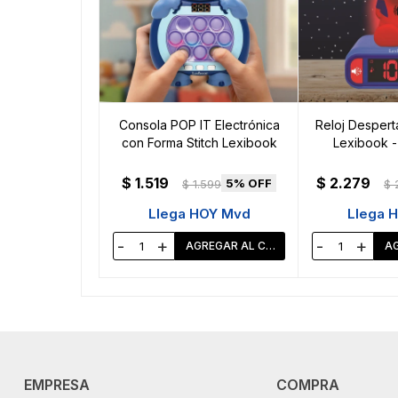
Consola POP IT Electrónica
Reloj Desperta
con Forma Stitch Lexibook
Lexibook -
$
1.519
$
2.279
5
$
1.599
$
Llega HOY Mvd
Llega 
-
+
-
+
EMPRESA
COMPRA