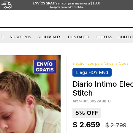
VO
NOSOTROS
SUCURSALES
CONTACTO
OFERTAS
COLECT
Electrónicos para Niños
Otros
Llega HOY Mvd
Diario Intimo El
Stitch
40050022A8B-U
5
$
2.659
$
2.799