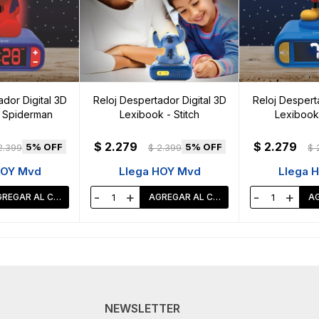
dor Digital 3D
Reloj Despertador Digital 3D
Reloj Desperta
 Spiderman
Lexibook - Stitch
Lexibook
$
2.279
$
2.279
5
5
2.399
$
2.399
$
HOY Mvd
Llega HOY Mvd
Llega 
-
+
-
+
NEWSLETTER