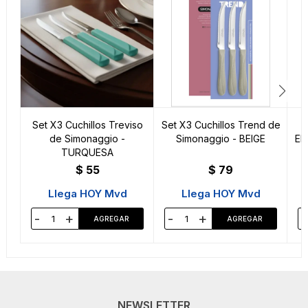
Set X3 Cuchillos Treviso
Set X3 Cuchillos Trend de
de Simonaggio -
Simonaggio - BEIGE
El
TURQUESA
$
55
$
79
Llega HOY Mvd
Llega HOY Mvd
-
+
-
+
-
NEWSLETTER