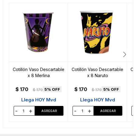
Cotillón Vaso Descartable
Cotillón Vaso Descartable
Co
x 8 Merlina
x 8 Naruto
$
170
$
170
5
5
$
179
$
179
Llega HOY Mvd
Llega HOY Mvd
-
+
-
+
-