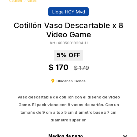
Cotillón
Vasos
Llega HOY Mvd
Cotillón Vaso Descartable x 8
Video Game
40050019394-U
5
$
170
$
179
Ubicar en Tienda
Vaso descartable de cotillón con el diseño de Video
Game. El pack viene con 8 vasos de cartón. Con un
tamaño de 9 cm alto x 5 cm diámetro base x 7 cm
diámetro superior.
Medios de pago