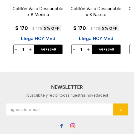
Cotillón Vaso Descartable
Cotillón Vaso Descartable
Co
x 8 Merlina
x 8 Naruto
$
170
$
170
5
5
$
179
$
179
Llega HOY Mvd
Llega HOY Mvd
-
+
-
+
-
NEWSLETTER
¡Suscribite y recibí todas nuestras novedades!

