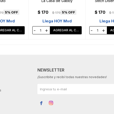
uto
La Casa de Gabby
Stitch Dise
$
170
$
170
5
5
79
$
179
$
1
HOY Mvd
Llega HOY Mvd
Llega 
-
+
-
+
NEWSLETTER
¡Suscribite y recibí todas nuestras novedades!
s

