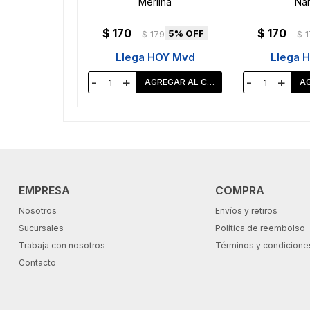
Merlina
Nar
$
170
$
170
5
$
179
$
1
Llega HOY Mvd
Llega 
-
+
-
+
EMPRESA
COMPRA
Nosotros
Envíos y retiros
Sucursales
Política de reembolso
Trabaja con nosotros
Términos y condicione
Contacto