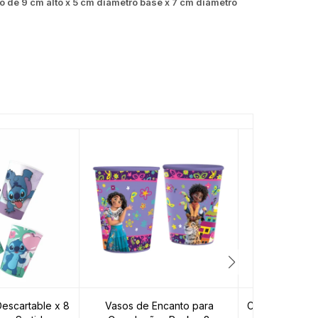
ño de 9 cm alto x 5 cm diámetro base x 7 cm diámetro
Descartable x 8
Vasos de Encanto para
Cotillón Vaso D