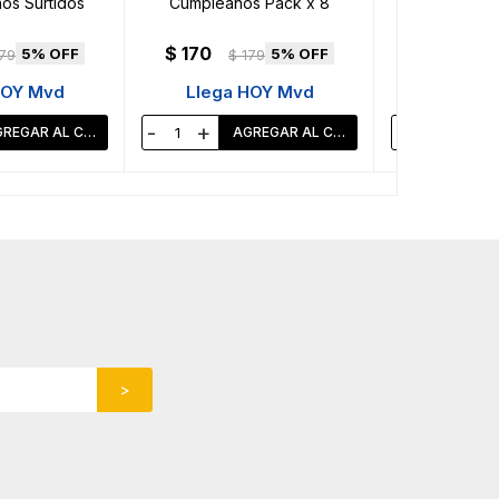
ños Surtidos
Cumpleaños Pack x 8
Baby C
$
170
$
180
5
5
79
$
179
$
HOY Mvd
Llega HOY Mvd
Llega 
-
+
-
+