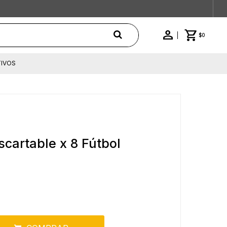
$
0
IVOS
scartable x 8 Fútbol