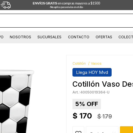
VO
NOSOTROS
SUCURSALES
CONTACTO
OFERTAS
COLECT
Cotillón
Vasos
Llega HOY Mvd
Cotillón Vaso De
40050019364-U
5
$
170
$
179