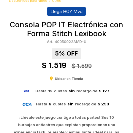
Electrónicos para Niños
Otros
Llega HOY Mvd
Consola POP IT Electrónica con
Forma Stitch Lexibook
40050022AMD-U
5
$
1.519
$
1.599
Ubicar en Tienda
Hasta
12
cuotas
sin
recargo de
$ 127
Hasta
6
cuotas
sin
recargo de
$ 253
¡Llévate este juego contigo a todas partes! Sus 10
burbujas antiestrés que explotan proporcionan una
experiencia táctil relajante y estimulante, ideal para los