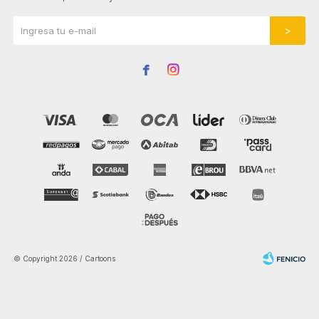


© Copyright 2026 / Cartoons