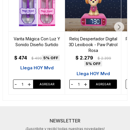
Varita Mágica Con Luz Y
Reloj Despertador Digital
Re
Sonido Diseño Surtido
3D Lexibook - Paw Patrol
Rosa
$
474
$
2.279
5
$
499
$
2.399
5
Llega HOY Mvd
Llega HOY Mvd
-
+
-
+
-
NEWSLETTER
¡Suscribite y recibí todas nuestras novedades!