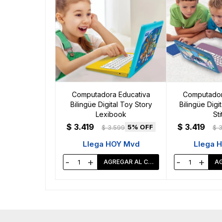
Computadora Educativa
Computador
Bilingüe Digital Toy Story
Bilingüe Digi
Lexibook
Sti
$
3.419
$
3.419
5
$
3.599
$
3
Llega HOY Mvd
Llega 
-
+
-
+