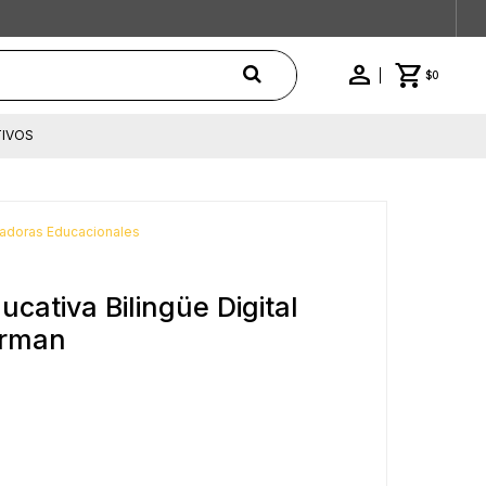
$
0
IVOS
doras Educacionales
ativa Bilingüe Digital
erman