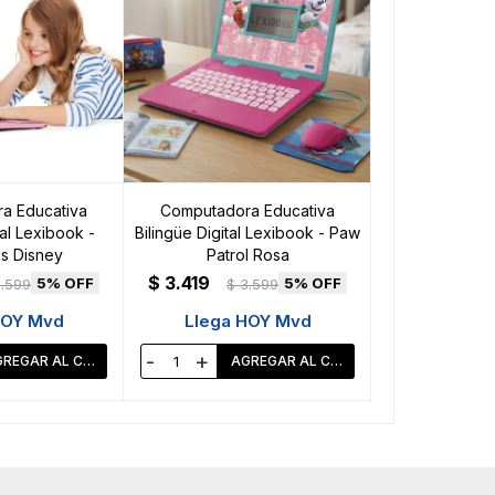
a Educativa
Computadora Educativa
tal Lexibook -
Bilingüe Digital Lexibook - Paw
s Disney
Patrol Rosa
$
3.419
5
5
.599
$
3.599
HOY Mvd
Llega HOY Mvd
-
+