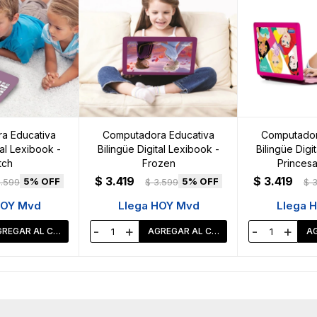
a Educativa
Computadora Educativa
Computador
tal Lexibook -
Bilingüe Digital Lexibook -
Bilingüe Digi
tch
Frozen
Princesa
$
3.419
$
3.419
5
5
.599
$
3.599
$
3
HOY Mvd
Llega HOY Mvd
Llega 
-
+
-
+