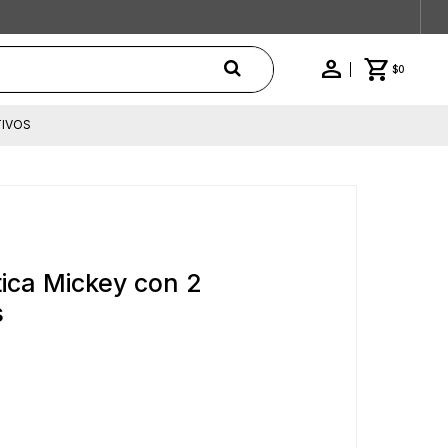
$
0
IVOS
ica Mickey con 2
s