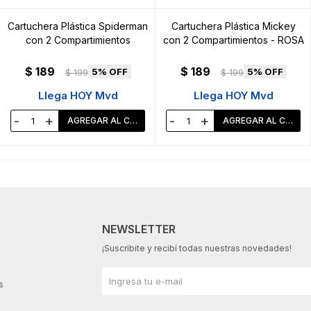
Cartuchera Plástica Spiderman
Cartuchera Plástica Mickey
con 2 Compartimientos
con 2 Compartimientos - ROSA
$
189
$
189
5
5
$
199
$
199
Llega HOY Mvd
Llega HOY Mvd
-
+
-
+
NEWSLETTER
¡Suscribite y recibí todas nuestras novedades!
s