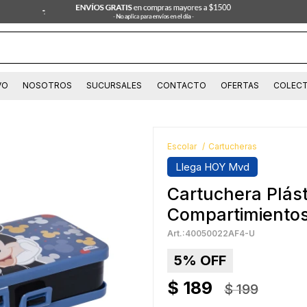
VO
NOSOTROS
SUCURSALES
CONTACTO
OFERTAS
COLECT
Escolar
Cartucheras
Llega HOY Mvd
Cartuchera Plást
Compartimiento
40050022AF4-U
5
$
189
$
199