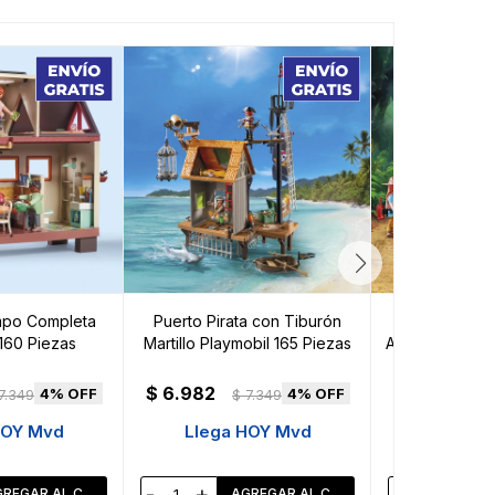
po Completa
Puerto Pirata con Tiburón
Explorad
160 Piezas
Martillo Playmobil 165 Piezas
Aerodeslizador
Braquiosaurio
Pie
$
6.982
4
4
7.349
$
7.349
$
6.982
$
HOY Mvd
Llega HOY Mvd
Llega 
-
+
-
+