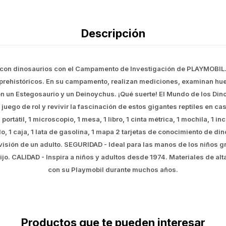
Descripción
con dinosaurios con el Campamento de Investigación de PLAYMOBIL. L
s prehistóricos. En su campamento, realizan mediciones, examinan hue
on un Estegosaurio y un Deinoychus. ¡Qué suerte! El Mundo de los Di
uego de rol y revivir la fascinación de estos gigantes reptiles en ca
1 portátil, 1 microscopio, 1 mesa, 1 libro, 1 cinta métrica, 1 mochila, 1
ulo, 1 caja, 1 lata de gasolina, 1 mapa 2 tarjetas de conocimiento de di
isión de un adulto. SEGURIDAD - Ideal para las manos de los niños g
o. CALIDAD - Inspira a niños y adultos desde 1974. Materiales de alta
con su Playmobil durante muchos años.
Productos que te pueden interesar