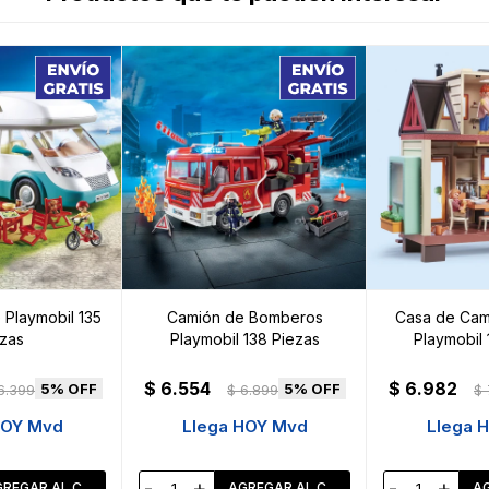
Playmobil 135
Camión de Bomberos
Casa de Cam
zas
Playmobil 138 Piezas
Playmobil 
$
6.554
$
6.982
5
5
6.399
$
6.899
$
HOY Mvd
Llega HOY Mvd
Llega 
-
+
-
+