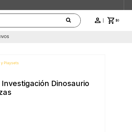
$
0
IVOS
 y Playsets
nvestigación Dinosaurio
ezas