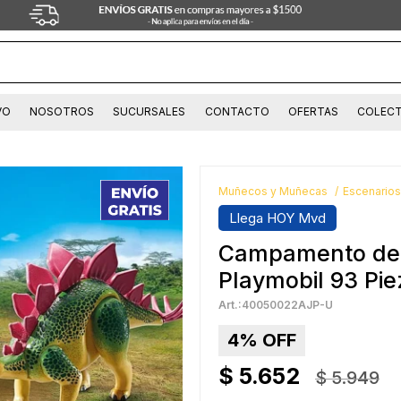
VO
NOSOTROS
SUCURSALES
CONTACTO
OFERTAS
COLECT
Muñecos y Muñecas
Escenarios
Llega HOY Mvd
Campamento de I
Playmobil 93 Pi
40050022AJP-U
4
$
5.652
$
5.949