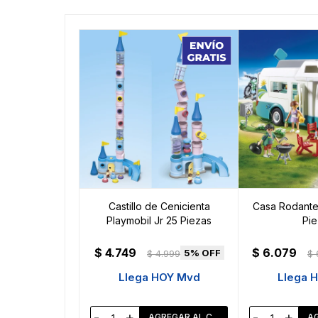
Castillo de Cenicienta
Casa Rodante 
Playmobil Jr 25 Piezas
Pie
$
4.749
$
6.079
5
$
4.999
$
Llega HOY Mvd
Llega 
-
+
-
+