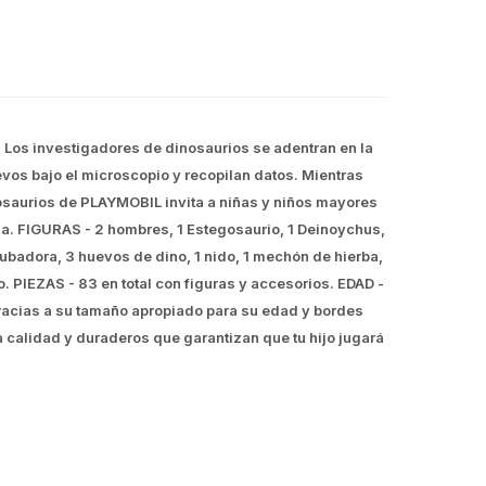
os investigadores de dinosaurios se adentran en la
vos bajo el microscopio y recopilan datos. Mientras
nosaurios de PLAYMOBIL invita a niñas y niños mayores
sa. FIGURAS - 2 hombres, 1 Estegosaurio, 1 Deinoychus,
 incubadora, 3 huevos de dino, 1 nido, 1 mechón de hierba,
no. PIEZAS - 83 en total con figuras y accesorios. EDAD -
racias a su tamaño apropiado para su edad y bordes
 calidad y duraderos que garantizan que tu hijo jugará