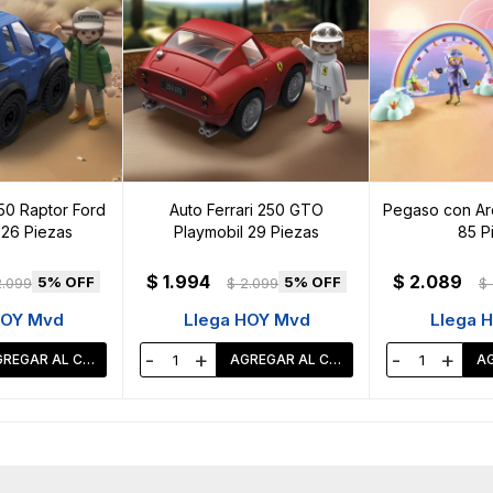
50 Raptor Ford
Auto Ferrari 250 GTO
Pegaso con Arc
 26 Piezas
Playmobil 29 Piezas
85 P
$
1.994
$
2.089
5
5
2.099
$
2.099
$
HOY Mvd
Llega HOY Mvd
Llega 
-
+
-
+