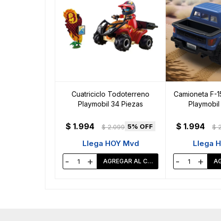
Cuatriciclo Todoterreno
Camioneta F-1
Playmobil 34 Piezas
Playmobil
$
1.994
$
1.994
5
$
2.099
$
Llega HOY Mvd
Llega 
-
+
-
+