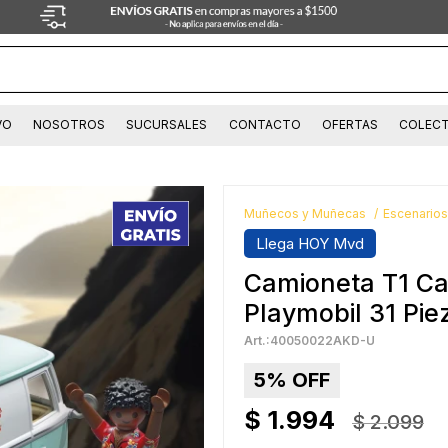
VO
NOSOTROS
SUCURSALES
CONTACTO
OFERTAS
COLECT
Muñecos y Muñecas
Escenarios
Llega HOY Mvd
Camioneta T1 C
Playmobil 31 Pie
40050022AKD-U
5
$
1.994
$
2.099