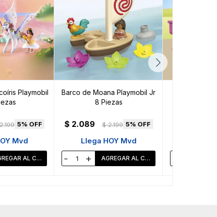
oíris Playmobil
Barco de Moana Playmobil Jr
Camión de Fr
iezas
8 Piezas
Playmobil 
$
2.089
$
2.089
5
5
2.199
$
2.199
$
HOY Mvd
Llega HOY Mvd
Llega 
-
+
-
+