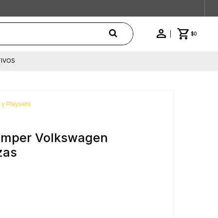
$
0
IVOS
 y Playsets
amper Volkswagen
zas