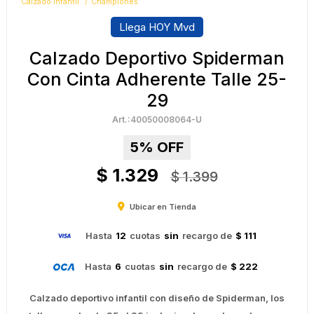
Calzado Infantil
Championes
Llega HOY Mvd
Calzado Deportivo Spiderman
Con Cinta Adherente Talle 25-
29
40050008064-U
5
$
1.329
$
1.399
Ubicar en Tienda
Hasta
12
cuotas
sin
recargo de
$ 111
Hasta
6
cuotas
sin
recargo de
$ 222
Calzado deportivo infantil con diseño de Spiderman, los