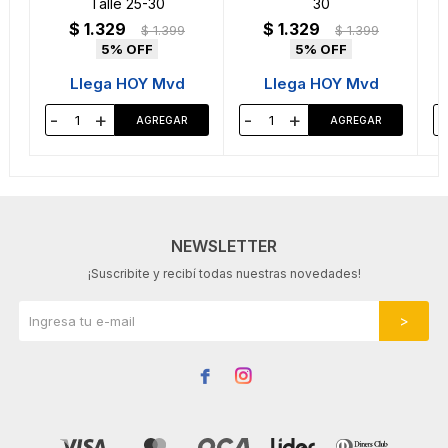
Talle 25-30
30
$
1.329
$
1.329
$
1.399
$
1.399
5
5
Llega HOY Mvd
Llega HOY Mvd
-
+
-
+
-
NEWSLETTER
¡Suscribite y recibí todas nuestras novedades!

