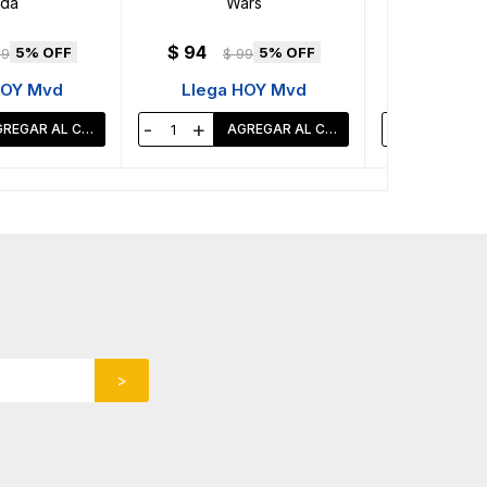
da
Wars
ml - The M
$
94
$
94
5
5
99
$
99
$
HOY Mvd
Llega HOY Mvd
Llega 
-
+
-
+