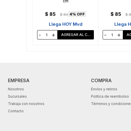
cm
$
85
$
85
4
$
89
$
Llega HOY Mvd
Llega 
-
+
-
+
EMPRESA
COMPRA
Nosotros
Envíos y retiros
Sucursales
Política de reembolso
Trabaja con nosotros
Términos y condicione
Contacto