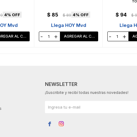
Yo
$
85
$
94
4
4
89
$
89
$
HOY Mvd
Llega HOY Mvd
Llega 
-
+
-
+
NEWSLETTER
¡Suscribite y recibí todas nuestras novedades!
s

