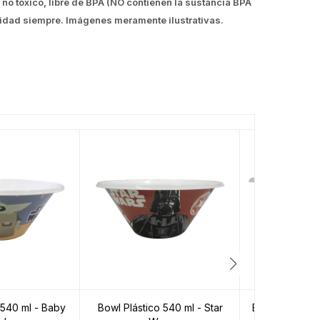
 no tóxico, libre de BPA (NO contienen la sustancia BPA
calidad siempre. Imágenes meramente ilustrativas.
 540 ml - Baby
Bowl Plástico 540 ml - Star
Bowl Plástico 