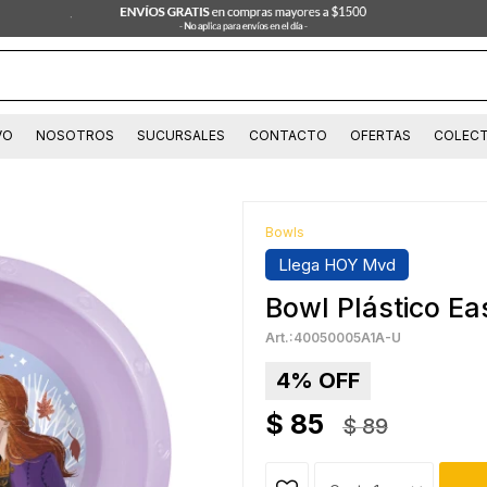
VO
NOSOTROS
SUCURSALES
CONTACTO
OFERTAS
COLECT
Bowls
Llega HOY Mvd
Bowl Plástico Ea
40050005A1A-U
4
$
85
$
89