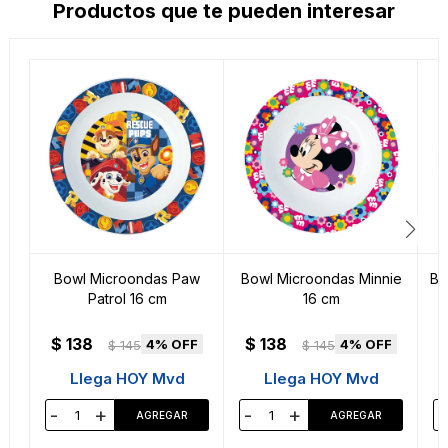
Productos que te pueden interesar
Bowl Microondas Paw
Bowl Microondas Minnie
Bo
Patrol 16 cm
16 cm
$
138
$
138
4
4
$
145
$
145
Llega HOY Mvd
Llega HOY Mvd
-
+
-
+
-