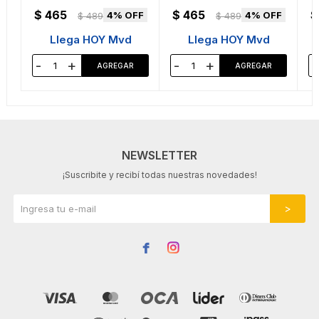
$
465
$
465
$
4
4
$
489
$
489
Llega HOY Mvd
Llega HOY Mvd
-
+
-
+
-
NEWSLETTER
¡Suscribite y recibí todas nuestras novedades!

