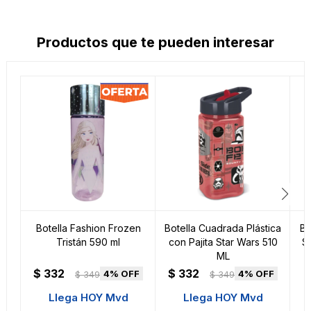
Productos que te pueden interesar
Botella Fashion Frozen
Botella Cuadrada Plástica
Bo
Tristán 590 ml
con Pajita Star Wars 510
S
ML
$
332
$
332
4
4
$
349
$
349
Llega HOY Mvd
Llega HOY Mvd