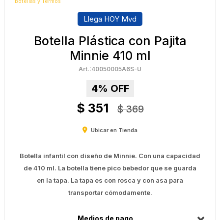
Botellas y Termos
Llega HOY Mvd
Botella Plástica con Pajita
Minnie 410 ml
40050005A6S-U
4
$
351
$
369
Ubicar en Tienda
Botella infantil con diseño de Minnie. Con una capacidad
de 410 ml. La botella tiene pico bebedor que se guarda
en la tapa. La tapa es con rosca y con asa para
transportar cómodamente.
Medios de pago