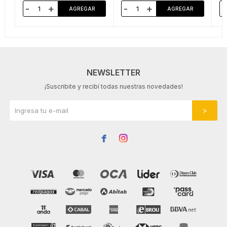
-
+
-
+
-
NEWSLETTER
¡Suscribite y recibí todas nuestras novedades!

