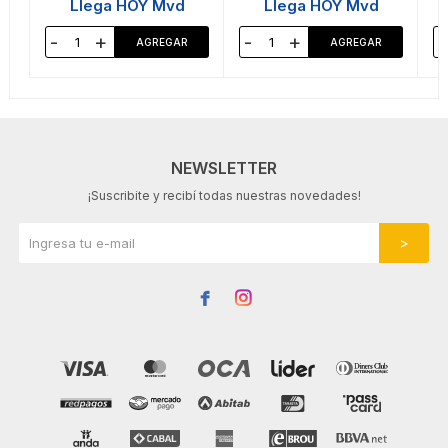
Llega HOY Mvd
Llega HOY Mvd
-
+
-
+
-
NEWSLETTER
¡Suscribite y recibí todas nuestras novedades!

