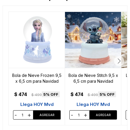
Bola de Nieve Frozen 9,5
Bola de Nieve Stitch 9,5 x
L
x 6,5 cm para Navidad
6,5 cm para Navidad
c
$
474
$
474
5
5
$
499
$
499
Llega HOY Mvd
Llega HOY Mvd
-
+
-
+
-