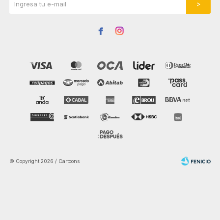


© Copyright 2026 / Cartoons