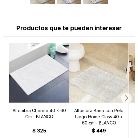
Productos que te pueden interesar
Alfombra Chenille 40 x 60
Alfombra Baño con Pelo
Cm - BLANCO
Largo Home Class 40 x
60 cm - BLANCO
M
$
325
$
449