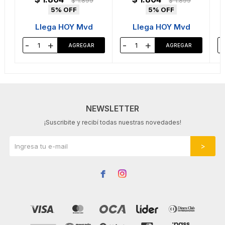
$
1.899
$
1.899
5
5
Llega HOY Mvd
Llega HOY Mvd
-
+
-
+
-
NEWSLETTER
¡Suscribite y recibí todas nuestras novedades!

