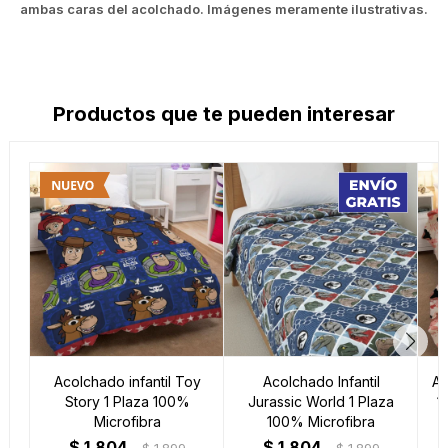
ambas caras del acolchado. Imágenes meramente ilustrativas.
Productos que te pueden interesar
Acolchado infantil Toy
Acolchado Infantil
Ac
Story 1 Plaza 100%
Jurassic World 1 Plaza
1
Microfibra
100% Microfibra
$
1.804
$
1.804