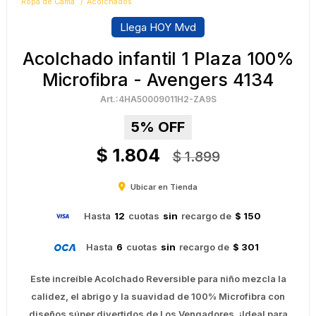
Ropa de Cama
Acolchados
Llega HOY Mvd
Acolchado infantil 1 Plaza 100%
Microfibra - Avengers 4134
4HA50009011H2-ZA9S
5
$
1.804
$
1.899
Ubicar en Tienda
Hasta
12
cuotas
sin
recargo de
$ 150
Hasta
6
cuotas
sin
recargo de
$ 301
Este increíble Acolchado Reversible para niño mezcla la
calidez, el abrigo y la suavidad de 100% Microfibra con
diseños súper divertidos de Los Vengadores. ¡Ideal para