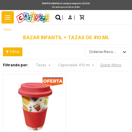
close
menu
Tazas
BAZAR INFANTIL > TAZAS DE 410 ML
Recomendados
Filtrando por:
Tazas
Capacidad:
410 ml
Quitar filtros