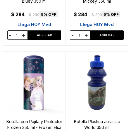
Bluey 350 ml
Mickey 350 ml
$
284
$
284
5
5
$
299
$
299
Llega HOY Mvd
Llega HOY Mvd
-
+
-
+
Botella con Pajita y Protector
Botella Plástica Jurassic
Frozen 350 ml - Frozen Elsa
World 350 ml