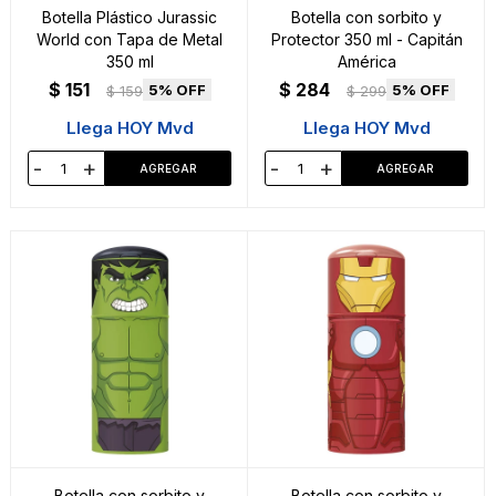
Botella Plástico Jurassic
Botella con sorbito y
World con Tapa de Metal
Protector 350 ml - Capitán
350 ml
América
$
151
$
284
5
5
$
159
$
299
Llega HOY Mvd
Llega HOY Mvd
-
+
-
+
Botella con sorbito y
Botella con sorbito y