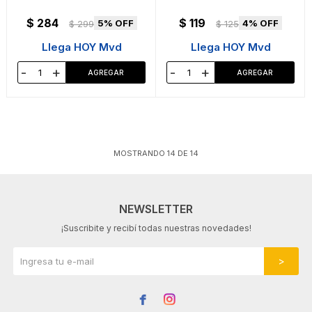
$
284
$
119
5
4
$
299
$
125
Llega HOY Mvd
Llega HOY Mvd
-
+
-
+
MOSTRANDO
14
DE
14
NEWSLETTER
¡Suscribite y recibí todas nuestras novedades!

