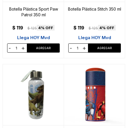
Botella Plástica Sport Paw
Botella Plástica Stitch 350 ml
Patrol 350 ml
$
119
$
119
4
4
$
125
$
125
Llega HOY Mvd
Llega HOY Mvd
-
+
-
+