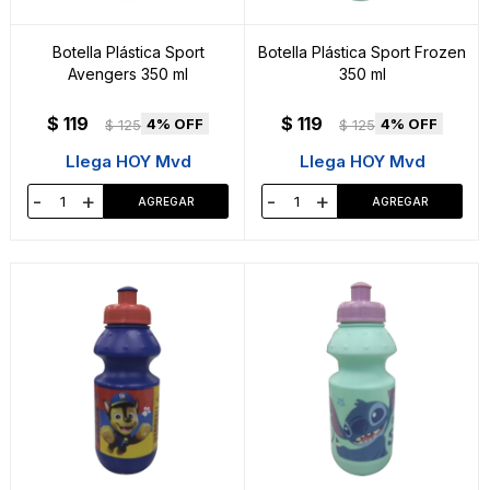
Botella Plástica Sport
Botella Plástica Sport Frozen
Avengers 350 ml
350 ml
$
119
$
119
4
4
$
125
$
125
Llega HOY Mvd
Llega HOY Mvd
-
+
-
+