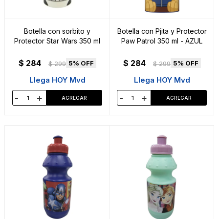
Botella con sorbito y
Botella con Pjita y Protector
Protector Star Wars 350 ml
Paw Patrol 350 ml - AZUL
$
284
$
284
5
5
$
299
$
299
Llega HOY Mvd
Llega HOY Mvd
-
+
-
+