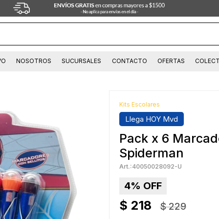
VO
NOSOTROS
SUCURSALES
CONTACTO
OFERTAS
COLECT
Kits Escolares
Llega HOY Mvd
Pack x 6 Marcad
Spiderman
40050028092-U
4
$
218
$
229