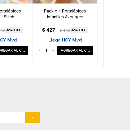
ortalápices
Pack x 4 Portalápices
Gaveta Dobl
es Stitch
Infantiles Avengers
Organizador
$
427
$
4
4
449
$
449
HOY Mvd
Llega HOY Mvd
Llega 
-
+
-
+