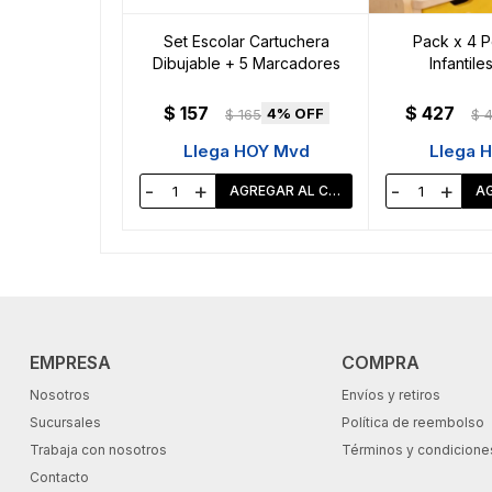
Set Escolar Cartuchera
Pack x 4 P
Dibujable + 5 Marcadores
Infantile
$
157
$
427
4
$
165
$
Llega HOY Mvd
Llega 
-
+
-
+
EMPRESA
COMPRA
Nosotros
Envíos y retiros
Sucursales
Política de reembolso
Trabaja con nosotros
Términos y condicione
Contacto