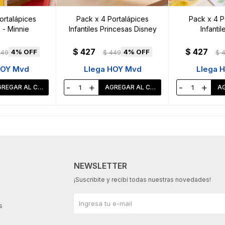
ortalápices
Pack x 4 Portalápices
Pack x 4 P
s - Minnie
Infantiles Princesas Disney
Infantil
$
427
$
427
4
4
449
$
449
$
HOY Mvd
Llega HOY Mvd
Llega 
-
+
-
+
NEWSLETTER
¡Suscribite y recibí todas nuestras novedades!
s